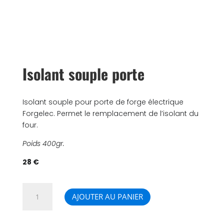
Isolant souple porte
Isolant souple pour porte de forge électrique
Forgelec. Permet le remplacement de l’isolant du
four.
Poids 400gr.
28 €
quantité
AJOUTER AU PANIER
de
Isolant
souple