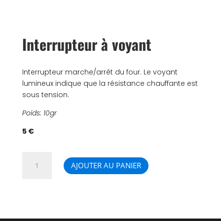
Interrupteur à voyant
Interrupteur marche/arrêt du four. Le voyant
lumineux indique que la résistance chauffante est
sous tension.
Poids: 10gr
5 €
quantité
AJOUTER AU PANIER
de
Interrupteur
à
voyant